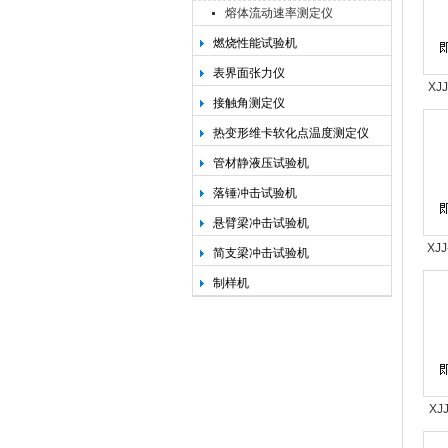
熔体流动速率测定仪
燃烧性能试验机
承德金和仪器制造有限公司
表界面张力仪
XJ
接触角测定仪
冲击
热变形维卡软化点温度测定仪
金
管材静液压试验机
落锤冲击试验机
悬臂梁冲击试验机
XJ
简支梁冲击试验机
冲击
制样机
金
XJ
冲击