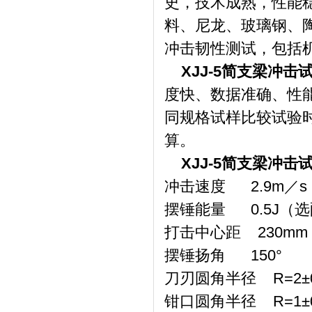
史，技术成熟，性能
料、尼龙、玻璃钢、
冲击韧性测试，包括
XJJ-5简支梁冲击
度快、数据准确、性
同规格试样比较试验
算。
XJJ-5简支梁冲击
冲击速度 2.9m／s
摆锤能量 0.5J（选
打击中心距 230mm
摆锤扬角 150°
刀刃圆角半径 R=2±0
钳口圆角半径 R=1±0