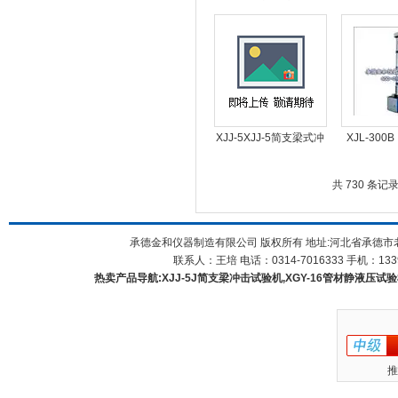
缺口制样机
界面张
XJJ-5XJJ-5简支梁式冲
XJL-30
击试验机/ 表盘式冲击
XJL-30
测试
试
共 730 条记录
承德金和仪器制造有限公司 版权所有 地址:河北省承德市
联系人：王培 电话：0314-7016333 手机：1339
热卖产品导航:XJJ-5J简支梁冲击试验机,XGY-16管材静液压试验机
推