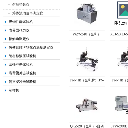
熔融指数仪
熔体流动速率测定仪
燃烧性能试验机
承德金和仪器制造有限公司
表界面张力仪
WZY-240（金和）
XJJ-5XJ
接触角测定仪
WZY-240-万能制样机
冲击试验机
热变形维卡软化点温度测定仪
金属冲
管材静液压试验机
落锤冲击试验机
悬臂梁冲击试验机
JY-PHb（金和牌）JY--
JY-PHb
简支梁冲击试验机
PHb接触角测定仪
JY--PH
制样机
QKZ-20（金和）-自动
JYW-20