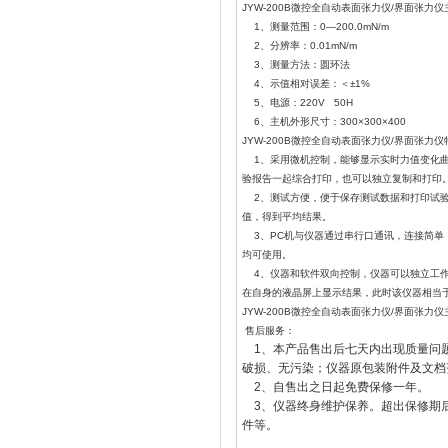
JYW-200B微控全自动表面张力仪/界面张力
1、测量范围：0—200.0mN/m
2、分辨率：0.01mN/m
3、测量方法：圆环法
4、示值相对误差：＜±1%
5、电源：220V 50H
6、主机外形尺寸：300×300×400
JYW-200B微控全自动表面张力仪/界面张力
1、采用微机控制，能够显示实时力值变化曲
验报告一起综合打印，也可以独立复制和打印
2、测试方便，便于保存测试数据和打印试验
值，得到平均结果。
3、PC机与仪器通过串行口通讯，连接简单，
均可使用。
4、仪器和软件双向控制，仪器可以独立工作
在自身的液晶屏上显示结果，此时该仪器相当于J
JYW-200B微控全自动表面张力仪/界面张
售后服务：
1、本产品售出后七天内出现质量问
破损、无污染；仪器原包装附件及文档
2、自售出之日起免费保修一年。
3、仪器终身维护保养。超出保修期
件等。