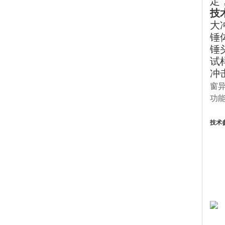
定
技
大
锤体
锤
试
冲击
窗
功
技术
大
锤
锤
试
冲击