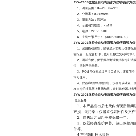
JYW-200B微控全自动表面张力仪/界面张力仪
1、测量范围：0—200.0mN/m
2、分辨率：0.01mN/m
3、测量方法：圆环法
4、示值相对误差：＜±1%
5、电源：220V 50H
6、主机外形尺寸：（300×300×400）
JYW-200B微控全自动表面张力仪/界面张力仪
1、采用微机控制，能够显示实时力值变化曲
验报告一起综合打印，也可以独立复制和打印
2、测试方便，便于保存测试数据和打印试验
值，得到平均结果。
3、PC机与仪器通过串行口通讯，连接简单，
均可使用。
4、仪器和软件双向控制，仪器可以独立工作
在自身的液晶屏上显示结果，此时该仪器相当于J
JYW-200B微控全自动表面张力仪/界面张力仪
售后服务：
1、本产品售出后七天内出现质量问
破损、无污染；仪器原包装附件及文档
2、自售出之日起免费保修一年。
3、仪器终身维护保养。超出保修期
件等。
4.产品随时技术指导。