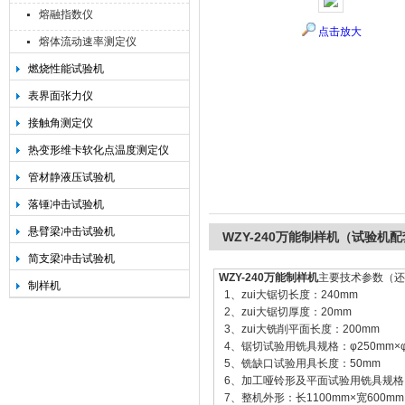
熔融指数仪
点击放大
熔体流动速率测定仪
燃烧性能试验机
承德金和仪器制造有限公司
表界面张力仪
接触角测定仪
热变形维卡软化点温度测定仪
管材静液压试验机
落锤冲击试验机
悬臂梁冲击试验机
WZY-240万能制样机（试验机
简支梁冲击试验机
WZY-240万能制样机
主要技术参数（还
制样机
1、zui大锯切长度：240mm
2、zui大锯切厚度：20mm
3、zui大铣削平面长度：200mm
4、锯切试验用铣具规格：φ250mm×φ
5、铣缺口试验用具长度：50mm
6、加工哑铃形及平面试验用铣具规格：φ2
7、整机外形：长1100mm×宽600mm