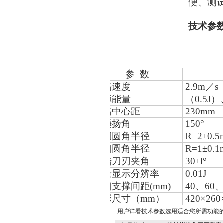
便、测
技术参
参 数
冲击速度
2.9m
／s
摆锤能量
（0.5J）
打击中心距
230mm
摆锤扬角
150
°
刀刃圆角半径
R=2
±0.
钳口圆角半径
R=1
±0.
冲击刀刃夹角
30
±l°
能量显示分辨率
0.01J
钳口支撑间距(mm)
40
、60、
外形尺寸（mm）
420
×260
用户详看技术参数选用适合您所需功能