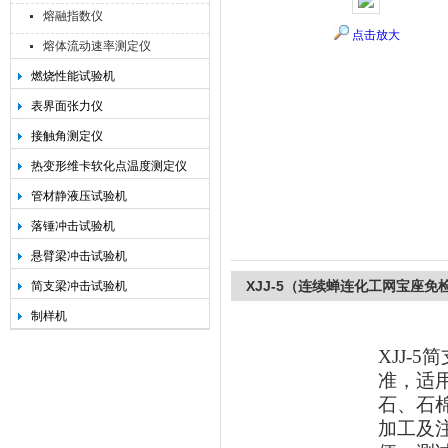
熔融指数仪
点击放大
熔体流动速率测定仪
燃烧性能试验机
承德金和仪器制造有限公司
表界面张力仪
接触角测定仪
热变形维卡软化点温度测定仪
管材静液压试验机
落锤冲击试验机
悬臂梁冲击试验机
XJJ-5（连续蝉连化工网宝座免
简支梁冲击试验机
制样机
XJJ-5
简
准，适
石、石
加工及