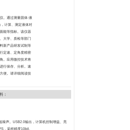
仪。通过测量固体-液
角，计算、测定液体对
面能等指标。该仪器
、大学、质检等部门
料新产品研发试制等
行定速、定角度精密
角。应用微控技术将
进行保存、分析。速
方便。请详细阅读技
料：
噪声。USB2.0输出，计算机控制增益、亮
S，采样精度10bit。