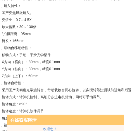
镜头特性：
产变焦显微镜头。
比：0.7～4.5X
倍数：30～130倍
摄距离：95mm
：165mm
载物台移动特性：
方式：手动，平滑光学部件
向（横向）：80mm，精度0.1mm
向（纵向）：30mm，精度0.1mm
向（上下）：50mm
旋转台特性：
国产高精度光学旋转台，带动载物台同心旋转，以实现转落法测试前进角和后
方式：计算机控制，高细分步进电机驱动，同时可手动调节。
角度：≥90°
速度：计算机软件调节
刻度分辨率：2°
镜头调节支架特性：
欢迎您！