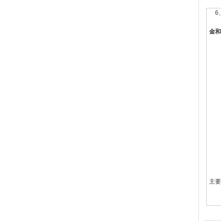
采
6
7、
金和
小
视
单
连
切线
弦高
椭圆
量角
测量
zu
图
载
载
完
表面
主要