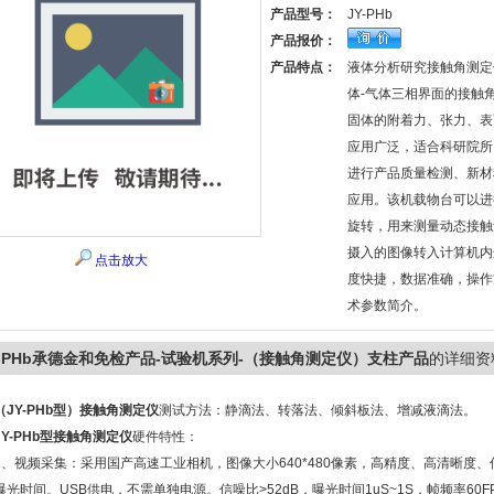
产品型号：
JY-PHb
产品报价：
产品特点：
液体分析研究接触角测定
体-气体三相界面的接触
固体的附着力、张力、表
应用广泛，适合科研院所
进行产品质量检测、新材
应用。该机载物台可以进
旋转，用来测量动态接触
摄入的图像转入计算机内
点击放大
度快捷，数据准确，操作
术参数简介。
Y-PHb承德金和免检产品-试验机系列-（接触角测定仪）支柱产品
的详细资
（JY-PHb型）接触角测定仪
测试方法：静滴法、转落法、倾斜板法、增减液滴法。
Y-PHb型接触角测定仪
硬件特性：
视频采集：采用国产高速工业相机，图像大小640*480像素，高精度、高清晰度、低
光时间。USB供电，不需单独电源。信噪比>52dB，曝光时间1uS~1S，帧频率60FP