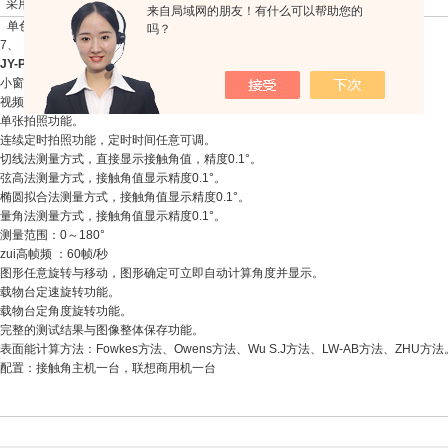
用F型镜头支架
来自局域网的朋友！有什么可以帮助您的
、单色半导体照明光源，亮度连续可调。
吗？
（外形尺寸：600x310x450 mm）
JY-PHb型接触角测定仪
软件特性：
窗口预览，大窗口拍照和分析。
频录制与分析功能
张拍照功能。
续定时拍照功能，定时时间任意可调。
法测量方式，直接显示接触角值，精度0.1°。
法测量方式，接触角值显示精度0.1°。
拟合法测量方式，接触角值显示精度0.1°。
法测量方式，接触角值显示精度0.1°。
范围：0～180°
i高帧频 ：60帧/秒
形任意旋转与移动，图形确定可立即自动计算角度并显示。
物台定速旋转功能。
物台定角度旋转功能。
整的测试结果与图像整体保存功能。
能计算方法：Fowkes方法、Owens方法、Wu S.J方法、LW-AB方法、ZHU方法
配置：接触角主机一台，联想商用机一台