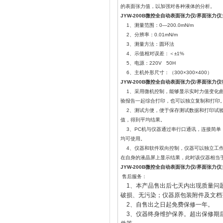
的表面张力值，以加强对各种液体的分析。
JYW-200B微控全自动表面张力仪/界面张力仪
1、测量范围：0—200.0mN/m
2、分辨率：0.01mN/m
3、测量方法：圆环法
4、示值相对误差：＜±1%
5、电源：220V 50H
6、主机外形尺寸：（300×300×400）
JYW-200B微控全自动表面张力仪/界面张力仪
1、采用微机控制，能够显示实时力值变化曲
验报告一起综合打印，也可以独立复制和打印
2、测试方便，便于保存测试数据和打印试验
值，得到平均结果。
3、PC机与仪器通过串行口通讯，连接简单，
均可使用。
4、仪器和软件双向控制，仪器可以独立工作
在自身的液晶屏上显示结果，此时该仪器相当于J
JYW-200B微控全自动表面张力仪/界面张力仪
售后服务：
1、本产品售出后七天内出现质量问
破损、无污染；仪器原包装附件及文档
2、自售出之日起免费保修一年。
3、仪器终身维护保养。超出保修期