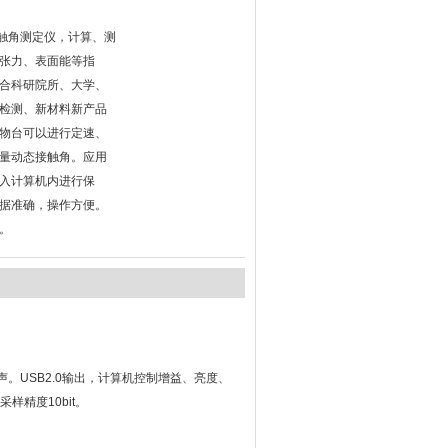
-接触角测定仪，计算、测
张力、表面能等指
合科研院所、大学、
检测、新材料新产品
物台可以进行定速、
量动态接触角。应用
入计算机内进行保
据准确，操作方便。
。
声。USB2.0输出，计算机控制增益、亮度、
样精度10bit。