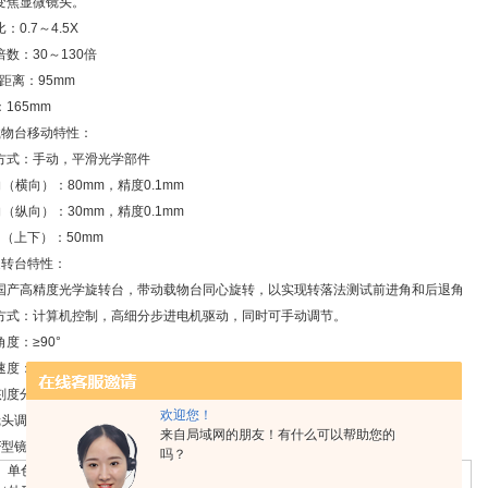
变焦显微镜头。
：0.7～4.5X
数：30～130倍
距离：95mm
165mm
载物台移动特性：
方式：手动，平滑光学部件
（横向）：80mm，精度0.1mm
（纵向）：30mm，精度0.1mm
向（上下）：50mm
旋转台特性：
国产高精度光学旋转台，带动载物台同心旋转，以实现转落法测试前进角和后退角
方式：计算机控制，高细分步进电机驱动，同时可手动调节。
度：≥90°
速度：计算机软件调节
刻度分辨率：2°
欢迎您！
镜头调节支架特性：
来自局域网的朋友！有什么可以帮助您的
F型镜头支架
吗？
、单色半导体照明光源，亮度连续可调。