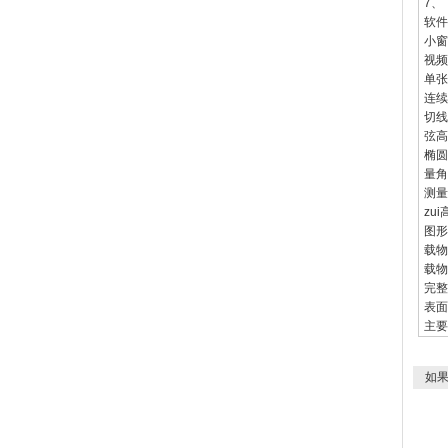
7、
软件
小窗
视频
单张
连续
切线
弦高
椭圆
量角
测量
zu
图形
载物
载物
完整
表面
主要
如果