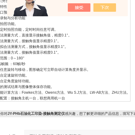
（外形尺寸：600x310x450 mm）
特性：
口预览，大窗口拍照和分析。
录制与分析功能
拍照功能。
定时拍照功能，定时时间任意可调。
法测量方式，直接显示接触角值，精度0.1°。
法测量方式，接触角值显示精度0.1°。
拟合法测量方式，接触角值显示精度0.1°。
法测量方式，接触角值显示精度0.1°。
范围：0～180°
i高帧频 ：60帧/秒
任意旋转与移动，图形确定可立即自动计算角度并显示。
台定速旋转功能。
台定角度旋转功能。
的测试结果与图像整体保存功能。
能计算方法：Fowkes方法、Owens方法、Wu S.J方法、LW-AB方法、ZHU方法。
配置：接触角主机一台，联想商用机一台
你对
JY-PHb石油化工印染-接触角测定仪
感兴趣，想了解更详细的产品信息，填写下