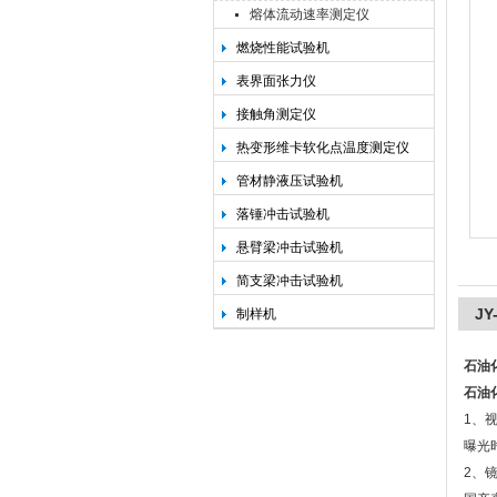
熔体流动速率测定仪
燃烧性能试验机
承德金和仪器制造有限公司
表界面张力仪
接触角测定仪
热变形维卡软化点温度测定仪
管材静液压试验机
落锤冲击试验机
悬臂梁冲击试验机
简支梁冲击试验机
J
制样机
石油
石油
1、
曝光时
2、