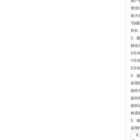
国产
变倍比
放大倍
*拍摄
筒长：
3、
移动
X方向
Y方向
Z方
4、
采用
旋转
旋转角
旋转
角度
5、
采用
6