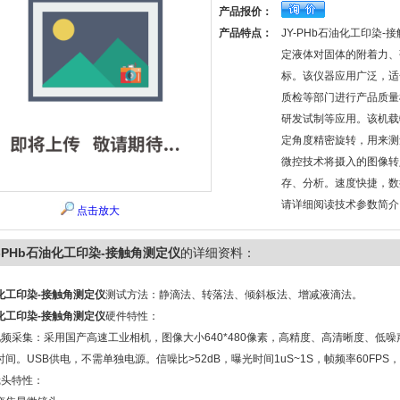
产品报价：
产品特点：
JY-PHb石油化工印染
定液体对固体的附着力、
标。该仪器应用广泛，适
质检等部门进行产品质量
研发试制等应用。该机载
定角度精密旋转，用来测
微控技术将摄入的图像转
存、分析。速度快捷，数
请详细阅读技术参数简介
点击放大
Y-PHb石油化工印染-接触角测定仪
的详细资料：
化工印染-接触角测定仪
测试方法：静滴法、转落法、倾斜板法、增减液滴法。
化工印染-接触角测定仪
硬件特性：
视频采集：采用国产高速工业相机，图像大小640*480像素，高精度、高清晰度、低噪
间。USB供电，不需单独电源。信噪比>52dB，曝光时间1uS~1S，帧频率60FPS，采
镜头特性：