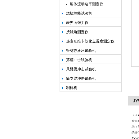
熔体流动速率测定仪
燃烧性能试验机
承德金和仪器制造有限公司
表界面张力仪
接触角测定仪
热变形维卡软化点温度测定仪
管材静液压试验机
落锤冲击试验机
悬臂梁冲击试验机
简支梁冲击试验机
制样机
J
（ 
全自
均；
的表
JY