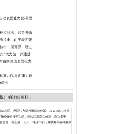
全自动表面张力仪/界面
称拉脱法，它是将铂
缓拉出，由于表面张
拉出一层薄膜，通过
的Z大力值，并通过
式将力值换算成表面张力
表面张力仪/界面张力仪,
09标准。
力仪）
的详细资料：
法对液体表面、界面张力进行测试的仪器。JYW-200B微控
具有峰值保持等功能；试验结果自动修正、自动求平
的监督。在石油、化工、科研等部门可以测试各种液体