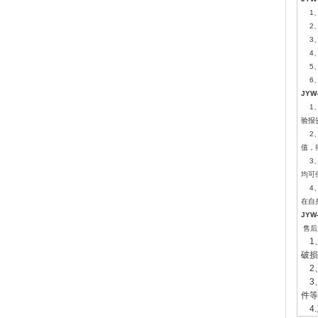
1、
2、
3、
4、
5、
6、
JY
1、
验报
2、
值，
3、
均可
4、
在自
JY
售后
1
破损
2
3
件等
4.