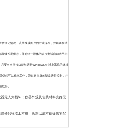
性质变化情况。该曲线以图片的方式保存，并能够和试
都能够长期保存，并对统一液体的多次测试自动求平均
要有串行接口能够运行WindowsXP以上系统的微机
开后仍然可以独立工作，通过它自身的键盘进行控制，并
控软件。
仪器无人为损坏；仪器外观及包装材料完好无
障维修只收取工本费；长期以成本价提供零配