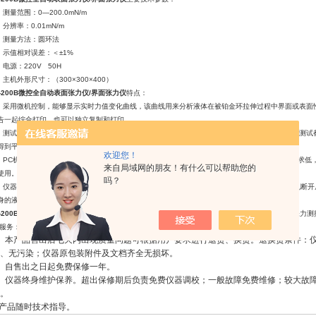
测量范围：0—200.0mN/m
分辨率：0.01mN/m
测量方法：圆环法
示值相对误差：＜±1%
电源：220V 50H
主机外形尺寸：（300×300×400）
W-200B微控全自动表面张力仪/界面张力仪
特点：
采用微机控制，能够显示实时力值变化曲线，该曲线用来分析液体在被铂金环拉伸过程中界面或表面
告一起综合打印，也可以独立复制和打印。
测试方便，便于保存测试数据和打印试验报告。测试数据已数据库的方式保存到软件中，每一次测试
得到平均结果。
欢迎您！
PC机与仪器通过串行口通讯，连接简单，不需要数据采集卡，不需要改动PC机硬件，对系统要求低，只
来自局域网的朋友！有什么可以帮助您的
使用。
吗？
仪器和软件双向控制，仪器可以独立工作。仪器连接PC机后，可以在PC机控制下工作，与PC机断
身的液晶屏上显示结果，此时该仪器相当于JYW-200A型表界面张力测定仪。
W-200B微控全自动表面张力仪/界面张力仪
主要配置：表/界面张力仪主机、微型计算机、表/界面张力测
服务：
、本产品售出后七天内出现质量问题可根据用户要求进行退货、换货。退换货条件：
、无污染；仪器原包装附件及文档齐全无损坏。
、自售出之日起免费保修一年。
、仪器终身维护保养。超出保修期后负责免费仪器调校；一般故障免费维修；较大故
。
产品随时技术指导。