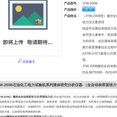
产品型号：
JYW-200B
产品报价：
产品特点：
（JYW-200B型）微控
张力仪主要原理
铂金环法测试表面张力也
金环浸入液体中，然后缓
力的存在，会在液体表面
测力装置测量拉出过程中
ASTM D-971换算公
值。
点击放大
JYW-200B微控全自动
符合JB/T9388、ISO14
YW-200B石油化工电力试验机系列液体研究分析仪器-（全自动表界面张
JYW-200B）微控全自动表面张力仪/界面张力仪
,符合JB/T9388、ISO1409标准，是一种用物理方
动表面张力仪/界面张力仪采用微控技术，操作简单，智能化高；有自动调零、实时显示力值和曲线、
可方便地进行结果显示、存储和打印。在水电部门用来测试电业用油的界面张力值，以加强对绝缘油质
面张力值，以加强对各种液体的分析。
W-200B微控全自动表面张力仪/界面张力仪
主要技术参数：