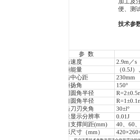
加工及
便、测
技术参
参 数
冲击速度
2.9m
／s
摆锤能量
（0.5J）
打击中心距
230mm
摆锤扬角
150
°
刀刃圆角半径
R=2
±0.
钳口圆角半径
R=1
±0.
冲击刀刃夹角
30
±l°
能量显示分辨率
0.01J
钳口支撑间距(mm)
40
、60、
外形尺寸（mm）
420
×260