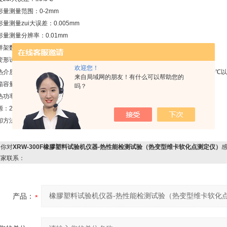
量测量范围：0-2mm
测量zui大误差：0.005mm
量测量分辨率：0.01mm
架数：3个(可自动升降）
形试验跨距调整范围：80mm－160mm
欢迎您！
介质：甲基硅油（适用于室温-300℃，粘度要求100CS以下）或变压器油（200℃
来自局域网的朋友！有什么可以帮助您的
容量：30升左右
吗？
功率：4KW
220V±10% 25A 50Hz
方法：自然冷却或循环水冷
你对
XRW-300F橡膠塑料试验机仪器-热性能检测试验（热变型维卡软化点测定仪）
厂家联系：
产品：