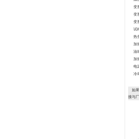
变形
变形量
变形
试样
热变
加热
油箱
加热
电源：
冷却
如果
接与