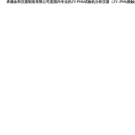
承德金和仪器制造有限公司是国内专业的JY-PHb试验机分析仪器（JY--PHb接触