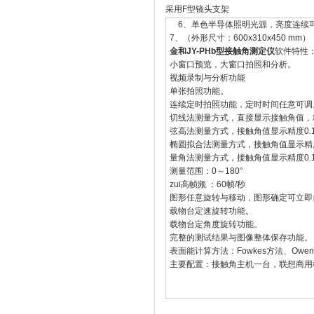
采用F型镜头支架
6、单色半导体照明光源，亮度连续
7、（外形尺寸：600x310x450 mm）
金和JY-PHb型接触角测定仪
软件特性
小窗口预览，大窗口拍照和分析。
视频录制与分析功能
单张拍照功能。
连续定时拍照功能，定时时间任意可调
切线法测量方式，直接显示接触角值，精
弦高法测量方式，接触角值显示精度0.1
椭圆拟合法测量方式，接触角值显示精度
量角法测量方式，接触角值显示精度0.1
测量范围：0～180°
zui高帧频 ：60帧/秒
图形任意旋转与移动，图形确定可立即
载物台定速旋转功能。
载物台定角度旋转功能。
完整的测试结果与图像整体保存功能。
表面能计算方法：Fowkes方法、Owen
主要配置：接触角主机一台，联想商用