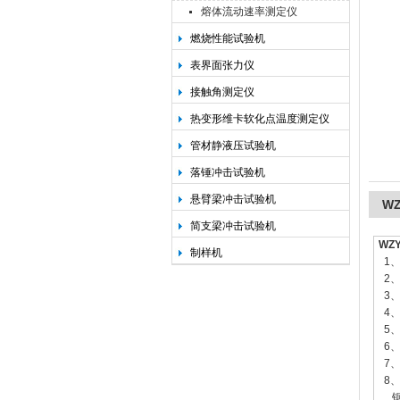
熔体流动速率测定仪
燃烧性能试验机
承德金和仪器制造有限公司
表界面张力仪
接触角测定仪
热变形维卡软化点温度测定仪
管材静液压试验机
落锤冲击试验机
悬臂梁冲击试验机
W
简支梁冲击试验机
WZ
制样机
1、
2、
3、
4、
5、
6、
7、
8
锯切