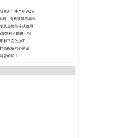
研究所）生产的WZY-
工塑料、有机玻璃等非金
缩及热性能等试验用
0万能制样机能进行锯
形和平面的加工。
样条配备的必需设
是您的帮手。