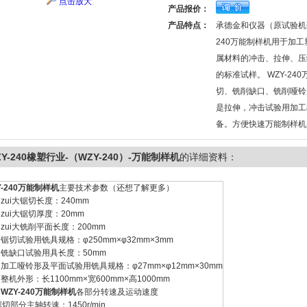
点击放大
产品报价：
产品特点：
承德金和仪器（原试验机
240万能制样机用于加
属材料的冲击、拉伸、压
的标准试样。 WZY-24
切、铣削缺口、铣削哑铃
是拉伸，冲击试验用加工
备。方便快速万能制样机
ZY-240橡塑行业-（WZY-240）-万能制样机
的详细资料：
Y-240万能制样机
主要技术参数（还想了解更多）
zui大锯切长度：240mm
zui大锯切厚度：20mm
zui大铣削平面长度：200mm
锯切试验用铣具规格：φ250mm×φ32mm×3mm
铣缺口试验用具长度：50mm
加工哑铃形及平面试验用铣具规格：φ27mm×φ12mm×30mm
整机外形：长1100mm×宽600mm×高1000mm
、
WZY-240万能制样机
各部分转速及运动速度
部分主轴转速：1450r/min