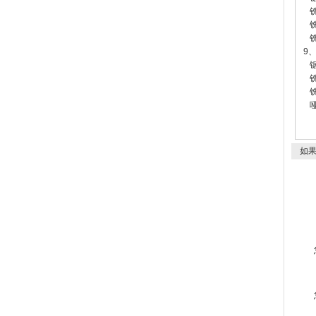
铣削
铣削
铣缺
9
锯切
铣
铣削
哑
如果