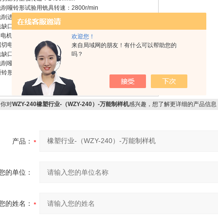
哑铃形试验用铣具转速：2800r/min
进给速度：0-180mm/min
口试验用铣具往返速度：60次/min
、电机功率
欢迎您！
电机：750W
来自局域网的朋友！有什么可以帮助您的
缺口电机：60W
吗？
哑铃形电机：180W
铃形进给电机：60W
你对
WZY-240橡塑行业-（WZY-240）-万能制样机
感兴趣，想了解更详细的产品信息
产品：
您的单位：
您的姓名：