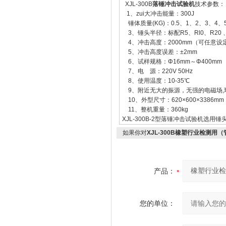
XJL-300B
落锤冲击试验机
技术参数：
1、zui大冲击能量：300J
锤体质量(KG)：0.5、1、2、3、4、
3、锤头半径：标配R5、Rl0、R20 、
4、冲击高度：2000mm（可任意设
5、冲击高度误差：±2mm
6、试样规格：Φ16mm～Φ400mm
7、电 源：220V 50Hz
8、使用温度：10-35℃
9、附近无大的振源，无强的电磁场,
10、外型尺寸：620×600×3386mm
11、整机重量：360kg
XJL-300B-2型落锤冲击试验机选用锤头
如果你对
XJL-300B橡塑行业检测用
产品：
您的单位：