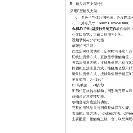
5、镜头调节支架特性：
采用F型镜头支架
6、单色半导体照明光源，亮度连续
7、（外形尺寸：600x310x450 mm）
金和JY-PHb型接触角测定仪
软件特性
小窗口预览，大窗口拍照和分析。
视频录制与分析功能
单张拍照功能。
连续定时拍照功能，定时时间任意可调
切线法测量方式，直接显示接触角值，精
弦高法测量方式，接触角值显示精度0.1
椭圆拟合法测量方式，接触角值显示精度
量角法测量方式，接触角值显示精度0.1
测量范围：0～180°
zui高帧频 ：60帧/秒
图形任意旋转与移动，图形确定可立即
载物台定速旋转功能。
载物台定角度旋转功能。
完整的测试结果与图像整体保存功能。
表面能计算方法：Fowkes方法、Owen
主要配置：接触角主机一台，联想商用