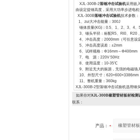
XJL-300B-2
落锤冲击试验机
采用嵌
由设定提锤高度，采用大功率步进电机
XJL-300B
落锤冲击试验机
技术参数：
1、zui大冲击能量：300J
锤体质量(KG)：0.5、1、2、3、4、
3、锤头半径：标配R5、Rl0、R20 、
4、冲击高度：2000mm（可任意设
5、冲击高度误差：±2mm
6、试样规格：Φ16mm～Φ400mm
7、电 源：220V 50Hz
8、使用温度：10-35℃
9、附近无大的振源，无强的电磁场,
10、外型尺寸：620×600×3386mm
11、整机重量：360kg
XJL-300B-2型落锤冲击试验机选用锤头
如果你对
XJL-300B橡塑管材板材
联系：
产品：