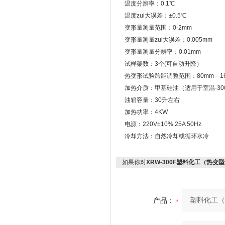
温度分辨率：0.1℃
温度zui大误差：±0.5℃
变形量测量范围：0-2mm
变形量测量zui大误差：0.005mm
变形量测量分辨率：0.01mm
试样架数：3个(可自动升降）
热变形试验跨距调整范围：80mm－16
加热介质：甲基硅油（适用于室温-300
油箱容量：30升左右
加热功率：4KW
电源：220V±10% 25A 50Hz
冷却方法：自然冷却或循环水冷
如果你对
XRW-300F塑料化工（热变
产品：