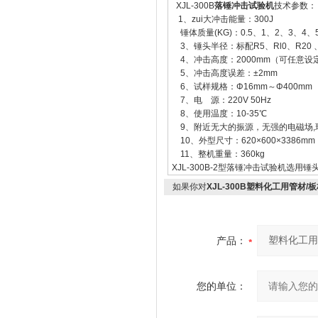
XJL-300B
落锤冲击试验机
技术参数：
1、zui大冲击能量：300J
锤体质量(KG)：0.5、1、2、3、4、
3、锤头半径：标配R5、Rl0、R20 、
4、冲击高度：2000mm（可任意设
5、冲击高度误差：±2mm
6、试样规格：Φ16mm～Φ400mm
7、电 源：220V 50Hz
8、使用温度：10-35℃
9、附近无大的振源，无强的电磁场,
10、外型尺寸：620×600×3386mm
11、整机重量：360kg
XJL-300B-2型落锤冲击试验机选用锤头
如果你对
XJL-300B塑料化工用管材/
产品：
您的单位：