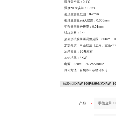
温度分辨率：0.1℃
温度zui大误差：±0.5℃
变形量测量范围：0-2mm
变形量测量zui大误差：0.005mm
变形量测量分辨率：0.01mm
试样架数：3个
热变形试验跨距调整范围：80mm－16
加热介质：甲基硅油（适用于室温-300
油箱容量：30升左右
加热功率：4KW
电源：220V±10% 25A 50Hz
冷却方法：自然冷却或循环水冷
如果你对
XRW-300F承德金和XRW-
产品：