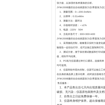
张力值，以加强对各种液体的分析。
JYW-200B微控全自动表面张力仪/界面张力
1、测量范围：0—200.0mN/m
2、分辨率：0.01mN/m
3、测量方法：圆环法
4、示值相对误差：＜±1%
5、电源：220V 50H
6、主机外形尺寸：300×300×400
JYW-200B微控全自动表面张力仪/界面张力
1、采用微机控制，能够显示实时力值变化曲
验报告一起综合打印，也可以独立复制和打印
2、测试方便，便于保存测试数据和打印试验
值，得到平均结果。
3、PC机与仪器通过串行口通讯，连接简单，
均可使用。
4、仪器和软件双向控制，仪器可以独立工作
在自身的液晶屏上显示结果，此时该仪器相当于J
JYW-200B微控全自动表面张力仪/界面张
售后服务：
1、本产品售出后七天内出现质量问
破损、无污染；仪器原包装附件及文档
2、自售出之日起免费保修一年。
3、仪器终身维护保养。超出保修期