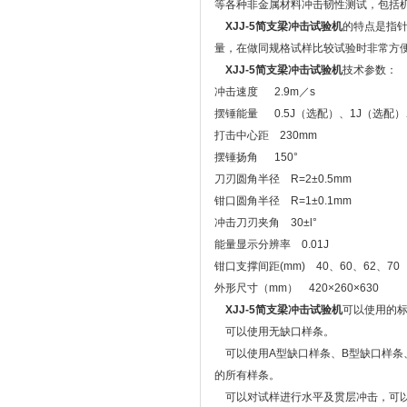
等各种非金属材料冲击韧性测试，包括
XJJ-5简支梁冲击试验机
的特点是指
量，在做同规格试样比较试验时非常方
XJJ-5简支梁冲击试验机
技术参数：
冲击速度 2.9m／s
摆锤能量 0.5J（选配）、1J（选配）、
打击中心距 230mm
摆锤扬角 150°
刀刃圆角半径 R=2±0.5mm
钳口圆角半径 R=1±0.1mm
冲击刀刃夹角 30±l°
能量显示分辨率 0.01J
钳口支撑间距(mm) 40、60、62、70
外形尺寸（mm） 420×260×630
XJJ-5简支梁冲击试验机
可以使用的
可以使用无缺口样条。
可以使用A型缺口样条、B型缺口样条、C
的所有样条。
可以对试样进行水平及贯层冲击，可以