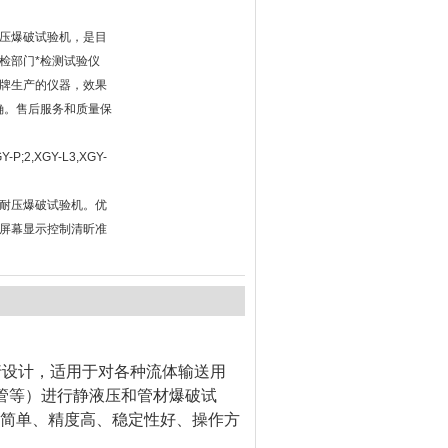
压爆破试验机，是目
检部门*检测试验仪
牌生产的仪器，效果
确。售后服务和质量保
;2,XGY-L3,XGY-
材耐压爆破试验机。优
屏幕显示控制清昕准
准进行设计，适用于对各种流体输送用
料复合管等）进行静液压和管材爆破试
构简单、精度高、稳定性好、操作方