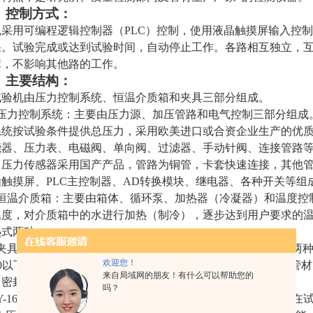
、控制方式：
机采用可编程逻辑控制器（PLC）控制，使用液晶触摸屏输入控
果。试验完成或达到试验时间，自动停止工作。各路相互独立，
障，不影响其他路的工作。
、主要结构：
试验机由压力控制系统、恒温介质箱和夹具三部分组成。
压力控制系统：主要由压力源、加压管路和电气控制三部分组成
系统按试验条件提供总压力，采用欧美进口或合资企业生产的优
能器、压力表、电磁阀、单向阀、过滤器、手动针阀、连接管路
，压力传感器采用国产产品，管路为铜管，卡套快速连接，其他
由触摸屏、PLC主控制器、AD转换模块、继电器、各种开关等组
恒温介质箱：主要由箱体、循环泵、加热器（冷凝器）和温度控
温度，对介质箱中的水进行加热（制冷），逐步达到用户要求的
热式两种。
夹具：根据装卡方式分为A型（不带拉杆）和B型（带拉杆）两
欢迎您！
50以下的塑料管材，B型夹具一般适用于管径φ250以上的塑料
来自局域网的朋友！有什么可以帮助您的
、密封可靠、拆卸方便的特点。
吗？
-16P
系列静液压和管材爆破试验软件采用全中文图形界面，在