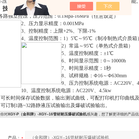
间-压力曲线，具有打印输出、存储试验数据及曲线和报告等功能
、技术参数
各路独立控压，压力范围：0.1Mpa-16MPa（任意设定）
2
、压力显示精度：0.001MPa
3
、控制精度：上限+2%、下限-1%
4
、温度控制范围：1）5℃～95℃（制冷制热式介质箱
2
）常温～95℃（单热式介质箱）
5
、温度控制精度：±1℃
6
、时间显示范围：0～10000h
7
、时间显示精度：1秒
8
、试样规格：
Ф
16
～
Ф
630mm
9
、压力控制系统电源：AC220V、4
10
、温度控制系统电源：AC220V、4.5kw
、可长时间保存试验数据，输出测试曲线，可配打印机打印曲线
、可订制1路~32路静液压试验输出及爆破试验输出。
你对
XGY-P（金和牌）-XGY--16管材耐压爆破试验机
感兴趣，想了解更详细的产品信
产品：