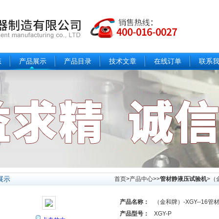
态
产品展示
产品目录
技术文章
在线订单
联系
展示
首页
>
产品中心
>>
管材静液压试验机
>（
产品名称：
（金和牌）-XGY--16
产品型号：
XGY-P