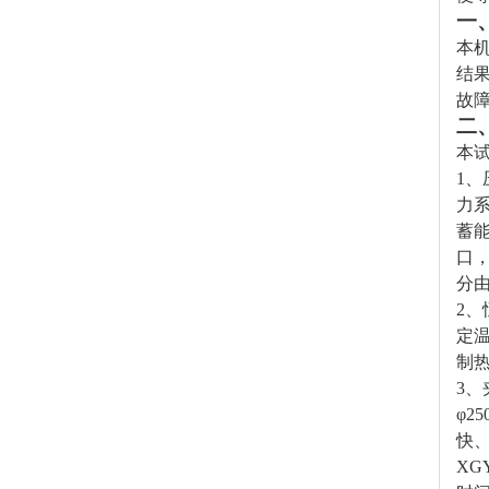
一
本
结
故
二
本
1
、
力
蓄
口
分
2
、
定
制
3
、
φ2
快
XGY