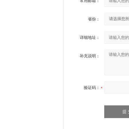
常用邮箱：
省份：
详细地址：
补充说明：
验证码：