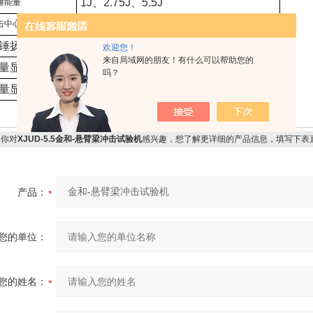
1J
、2.75J、5.5J
锤能量
322mm
击中心距
锤扬角
160
°
欢迎您！
来自局域网的朋友！有什么可以帮助您的
量显示分辨率
0.01J
吗？
量显示误差
<0.5%FS
你对
XJUD-5.5金和-悬臂梁冲击试验机
感兴趣，想了解更详细的产品信息，填写下表
产品：
您的单位：
您的姓名：