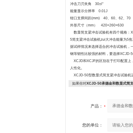
冲击刀刃夹角 30±l°
能量显示分辨率 0.01J
钳口支撑间距(mm) 40、60、62、70
外形尺寸（mm） 420×260×630
数显简支梁冲击试验机有四个规格：XCJD-5
5简支梁冲击试验机zui大冲击能量为5焦耳
据试样情况来选择适合的冲击试验机，一般
钢等韧性比较强的材料，要选择XCJD-50
XCJD和XCJF的区别在于打印配置上
人性化。
XCJD-50型数显式简支梁冲击试验
如果你对
XCJD-50承德金和数显式
产品：
您的单位：