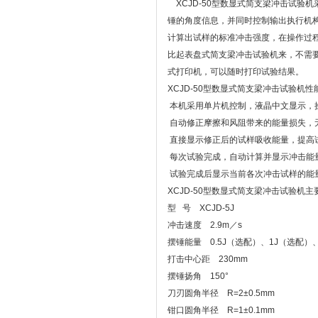
XCJD-50型数显式简支梁冲击试验
锤的角度信息，并同时控制输出执行机
计算出试样的标准冲击强度，在操作过
比起表盘式简支梁冲击试验机来，不需要
式打印机，可以随时打印试验结果。
XCJD-50型数显式简支梁冲击试验机性
本机采用单片机控制，液晶中文显示，
自动修正摩擦和风阻带来的能量损失，
直接显示修正后的试样吸收能量，提高
每次试验完成，自动计算并显示冲击能
试验完成后显示当前各次冲击试样的能
XCJD-50型数显式简支梁冲击试验机
型 号 XCJD-5J
冲击速度 2.9m／s
摆锤能量 0.5J（选配）、1J（选配）、
打击中心距 230mm
摆锤扬角 150°
刀刃圆角半径 R=2±0.5mm
钳口圆角半径 R=1±0.1mm