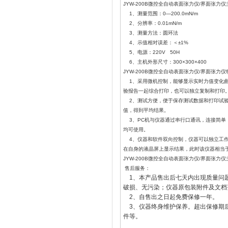
JYW-200B微控全自动表面张力仪/界面张力
1、测量范围：0—200.0mN/m
2、分辨率：0.01mN/m
3、测量方法：圆环法
4、示值相对误差：＜±1%
5、电源：220V 50H
6、主机外形尺寸：300×300×400
JYW-200B微控全自动表面张力仪/界面张力
1、采用微机控制，能够显示实时力值变化曲
验报告一起综合打印，也可以独立复制和打印
2、测试方便，便于保存测试数据和打印试验
值，得到平均结果。
3、PC机与仪器通过串行口通讯，连接简单，
均可使用。
4、仪器和软件双向控制，仪器可以独立工作
在自身的液晶屏上显示结果，此时该仪器相当于J
JYW-200B微控全自动表面张力仪/界面张
售后服务：
1、本产品售出后七天内出现质量问
破损、无污染；仪器原包装附件及文档
2、自售出之日起免费保修一年。
3、仪器终身维护保养。超出保修期
件等。