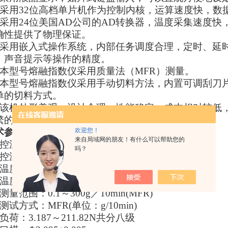
采用32位高档单片机作为控制内核，运算速度快，数
采用24位美国AD公司的AD转换器，温度采集速度
确性提供了物理保证。
采用嵌入式操作系统，内部任务调度合理，定时、延
、声音提示等操作的精度。
本型号熔融指数仪采用质量法（MFR）测量。
本型号熔融指数仪采用手动切料方法，内置可调刮刀
单的切料方式。
该机外形美观，设计合理，性能稳定，成本相对较低
繁的检测单位、实验室使用。
术参数：
欢迎您！
来自局域网的朋友！有什么可以帮助您的
控温范围：室温-400℃
吗？
控温精度：±0.5℃
温度分辨率：0.1℃
温度恢复时间：<4min
测量范围：0.1～300g／10min(MFR)
测试方式：MFR(单位：g/10min)
负荷：3.187～211.82N共分八级