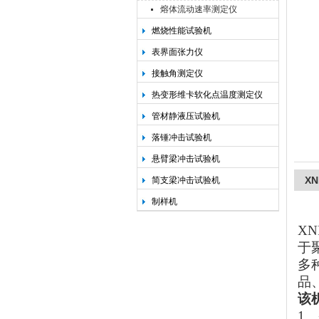
熔体流动速率测定仪
燃烧性能试验机
承德金和仪器制造有限公司
表界面张力仪
接触角测定仪
热变形维卡软化点温度测定仪
管材静液压试验机
落锤冲击试验机
悬臂梁冲击试验机
X
简支梁冲击试验机
制样机
XN
于
多
品
该
1
、