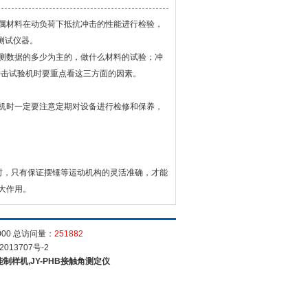
属材料在动负荷下抵抗冲击的性能进行检验，
测试仪器。
测数据的多少为主的，做什么材料的试验；冲
冲击试验机时要重点看这三方面的因素。
机时一定要注意定期对设备进行检修和保养，
，只有保证摆锤等运动机构的灵活准确，才能
大作用。
000 总访问量：
251882
2013707号-2
能制样机,JY-PHB接触角测定仪