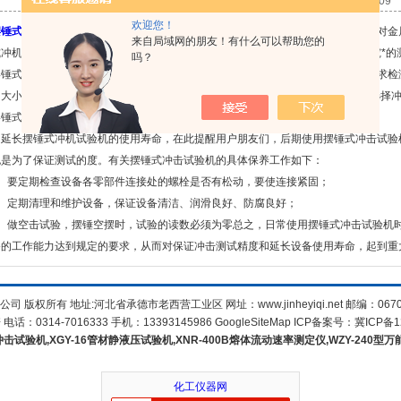
点击次数：1923 更新时间：2017-02-09
欢迎您！
摆锤式冲机试验机
是主机为单支承柱式结构，悬臂式挂摆方式的冲击试验机。用来对金
来自局域网的朋友！有什么可以帮助您的
式冲机试验机是冶金、机械制造等单位*的检测仪器，也是科研单位进行新材料研究*的
吗？
式冲机试验机的型号的选择主要是以所冲击的材料、材料的冲击功大小以及要求检
大小；检测数据的多少，这三个是影响金属冲击试验的zui重要的因素，用户在选择
式冲机试验机的维护：
长摆锤式冲机试验机的使用寿命，在此提醒用户朋友们，后期使用摆锤式冲击试验
也是为了保证测试的度。有关摆锤式冲击试验机的具体保养工作如下：
要定期检查设备各零部件连接处的螺栓是否有松动，要使连接紧固；
定期清理和维护设备，保证设备清洁、润滑良好、防腐良好；
做空击试验，摆锤空摆时，试验的读数必须为零总之，日常使用摆锤式冲击试验机时
备的工作能力达到规定的要求，从而对保证冲击测试精度和延长设备使用寿命，起到重
公司 版权所有 地址:河北省承德市老西营工业区 网址：
www.jinheyiqi.net
邮编：067
话：0314-7016333 手机：13393145986
GoogleSiteMap
ICP备案号：
冀ICP备1
冲击试验机,XGY-16管材静液压试验机,XNR-400B熔体流动速率测定仪,WZY-240型万
化工仪器网