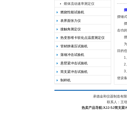
熔体流动速率测定仪
燃烧性能试验机
摆锤
承德金和仪器制造有限公司
表界面张力仪
摆锤
接触角测定仪
击功的
摆锤
热变形维卡软化点温度测定仪
为延
管材静液压试验机
目的
落锤冲击试验机
1、
悬臂梁冲击试验机
2、
3、
简支梁冲击试验机
使设
制样机
承德金和仪器制造有限
联系人：王培 电
热卖产品导航:XJJ-5J简支梁