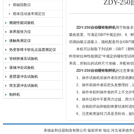
ZDY-
熔融指数仪
熔体流动速率测定仪
燃烧性能试验机
ZDY-250自动哑铃制样机
用于制备非
承德金和仪器制造有限公司
表界面张力仪
吸收装置。可满足GB/T中规定的Ⅰ、Ⅱ
接触角测定仪
切屑由吸尘器吸入，随机配套符合GB/T
本机可以制取下列试样：GB/T《塑料弯
热变形维卡软化点温度测定仪
料管材拉伸性能测定”中规定的哑铃型试
管材静液压试验机
率高，所制出的试样尺寸准确，并配有切削碎
落锤冲击试验机
ZDY-250自动哑铃制样机
的注意事项
悬臂梁冲击试验机
1、操作试验机前操作者应把容易撕扯
2、操作前操作者应把头发整理好，
简支梁冲击试验机
3、操作本机时操作者的手上不允许带
制样机
4、操作过程中不要用力过猛，用力
5、在铣削开始和铣削将要结束时进给
6、注意检查旋转刀具是否松动，旋转
承德金和仪器制造有限公司 版权所有 地址:河北省承德市