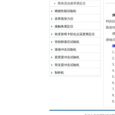
熔体流动速率测定仪
燃烧性能试验机
承德金和仪器制造有限公司
表界面张力仪
料的
接触角测定仪
数据
摆锤
热变形维卡软化点温度测定仪
摆锤
管材静液压试验机
落锤冲击试验机
1、
悬臂梁冲击试验机
2、
3、
简支梁冲击试验机
4、
制样机
5、
6、
7、
8、
9、