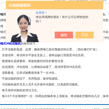
点击次数：1870 更新时间：2022-05-29
欢迎您！
摆锤式冲机试验机
是一种通过下落摆锤来对试样进行冲击，从而得到试验数据的设备。
来自局域网的朋友！有什么可以帮助您的
抗摆锤冲击性能进行测定。摆锤式冲机试验机一般采用电子式的试验方法，自动化程度
吗？
存储、曲线分析、对比等操作。
式冲机试验机是主机为单支承柱式结构，悬臂式挂摆方式的冲击试验机。用来对金
式冲机试验机是冶金、机械制造等单位*的检测仪器，也是科研单位进行新材料研究*的
摆锤式冲机试验机
的操作技巧：
打开试验机电源，起摆，确保摆锤已放在预扬挂钩位置。（指右侧150°处）
安放试样，将试样水平放在支架上，使样品缺口背面受冲击负荷。
根据锤头选择量程，将旋钮拨到对应的量程位置。
拉动退销、冲击按钮，让摆锤自由落下，使试样受到冲击负荷。
读取数值、记录试验数据准备下一次冲击。
不做试验的情况下，关闭电源，拔掉电源线。
与试验机操作无关人员不允许操作试验机，以免损坏试验机。
每天保持试验机的清洁卫生。
每3-6个月定期维护一次，给两边的轴承加上清柴油，将试验机空载转动几次，保持