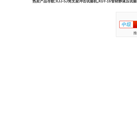
热卖产品导航:XJJ-5J简支梁冲击试验机,XGY-16管材静液压试验机
推