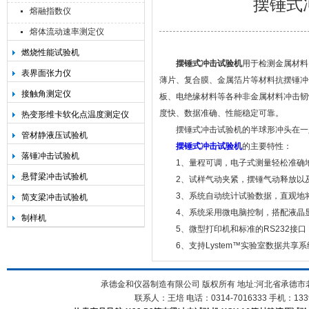
摆锤式
熔融指数仪
熔体流动速率测定仪
燃烧性能试验机
摆锤式冲击试验机
用于检测金属材料
承德金和仪器制造有限公司
表界面张力仪
薄片、复合膜、金属箔片等材料抗摆锤冲
接触角测定仪
板、电绝缘材料等各种非金属材料冲击韧
度快、数据准确、性能稳定可靠。
热变形维卡软化点温度测定仪
摆锤式冲击试验机的半球形冲头在一定
管材静液压试验机
摆锤式冲击试验机
的主要特性：
落锤冲击试验机
1、量程可调，电子式测量轻松准确地
悬臂梁冲击试验机
2、试样气动夹紧，摆锤气动释放以及
3、系统自动统计试验数据，直观地将
简支梁冲击试验机
4、系统采用微电脑控制，搭配液晶显
制样机
5、微型打印机和标准的RS232接口
6、支持Lystem™实验室数据共享
承德金和仪器制造有限公司 版权所有 地址:河北省承德市
联系人：王培 电话：0314-7016333 手机：1339