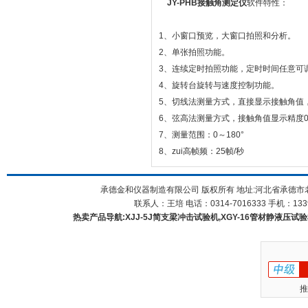
JY-PHB接触角测定仪
软件特性：
1、小窗口预览，大窗口拍照和分析。
2、单张拍照功能。
3、连续定时拍照功能，定时时间任意可
4、旋转台旋转与速度控制功能。
5、切线法测量方式，直接显示接触角值，精
6、弦高法测量方式，接触角值显示精度0.
7、测量范围：0～180°
8、zui高帧频：25帧/秒
承德金和仪器制造有限公司 版权所有 地址:河北省承德市
联系人：王培 电话：0314-7016333 手机：1339
热卖产品导航:XJJ-5J简支梁冲击试验机,XGY-16管材静液压试验机
推