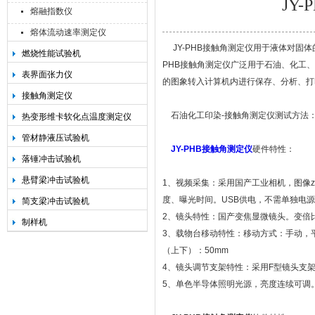
JY
熔融指数仪
熔体流动速率测定仪
JY-PHB接触角测定仪用于液体对固
燃烧性能试验机
PHB接触角测定仪广泛用于石油、化工
承德金和仪器制造有限公司
表界面张力仪
的图象转入计算机内进行保存、分析、打
接触角测定仪
石油化工印染-接触角测定仪测试方法
热变形维卡软化点温度测定仪
管材静液压试验机
JY-PHB接触角测定仪
硬件特性：
落锤冲击试验机
悬臂梁冲击试验机
1、视频采集：采用国产工业相机，图像zu
度、曝光时间。USB供电，不需单独电源。信
简支梁冲击试验机
2、镜头特性：国产变焦显微镜头。变倍比：0
制样机
3、载物台移动特性：移动方式：手动，平滑
（上下）：50mm
4、镜头调节支架特性：采用F型镜头支架
5、单色半导体照明光源，亮度连续可调