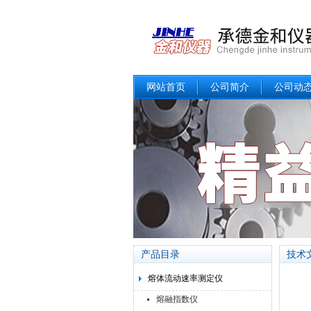
网站首页
公司简介
公司动
产品目录
技术
熔体流动速率测定仪
熔融指数仪