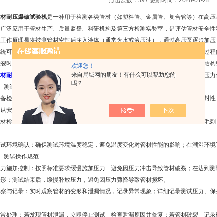
点击次数：397 更新时间：2026-01-28
管材耐压爆破试验机
是一种用于检测各类管材（如塑料管、金属管、复合管等）在高压
备广泛应用于管材生产、质量监督、科研机构及第三方检测实验室，是评估管材安全性
作原理是将被测管材密封后注入液体（通常为水或液压油），通过高压泵逐步加压
系统可实时监测压力值、升压速率、保压时间及爆破点压力，并自动记录整个试验过程
破裂时，设备会自动停止加压并保存爆破压力值，从而准确判断管材的耐压能力和结构
欢迎您！
来自局域网的朋友！有什么可以帮助您的
管材耐压爆破试验机
是用于测定管材在恒定内压与温度下的耐破坏时间或瞬时爆破压力
吗？
测试前准备
检查与校准：定期校准压力表，确保其精度符合标准要求；检查测试系统的密封性
确认安全阀的开启压力设置合理。
检查与处理：检查管材表面是否有裂纹、划痕或变形；确保管材端部平整、无毛刺
环境确认：确保测试环境温度稳定，避免温度变化对管材性能的影响；在潮湿环境
测试操作规范
施加控制：按照标准要求缓慢施加压力，避免因压力冲击导致管材破裂；在达到测
变形；测试结束后，缓慢释放压力，避免因压力骤降导致管材损坏。
与记录：实时观察管材的变形和泄漏情况，记录异常现象；详细记录测试压力、保
。
处理：若发现管材泄漏，立即停止测试，检查泄漏原因并修复；若管材破裂，记录