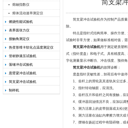
简支梁
熔融指数仪
熔体流动速率测定仪
简支梁冲击试验机作为控制产品质量必
燃烧性能试验机
除。
承德金和仪器制造有限公司
表界面张力仪
特点是指针式结构简单、操作方便、测
接触角测定仪
试验时非常方便，如果做标准相对值，需
简支梁冲击试验机
用于测定硬质塑料
热变形维卡软化点温度测定仪
式（指针度盘）和电子式。具有精度高、
管材静液压试验机
字化测量显示冲断功、冲击强度、预仰角
落锤冲击试验机
简支梁冲击试验机
的故障诊断：
悬臂梁冲击试验机
度盘指针灵敏性差，卸荷后有中途停止
1、齿杆上的滑轮及其道轨灰尘过多、
简支梁冲击试验机
2、指针转动轴脏，应清洗。
制样机
3、齿杆压片和齿杆之间有接触，应
4、缓冲器回油情况不良，应加以调
5、测力活塞上的皮带脱落或太松(使
6、测力活塞在油缸内摩擦力增大或卡
7、摆锤在扬起过程中有阻碍物，或者