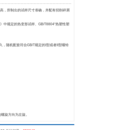
高，所制出的试样尺寸准确，并配有切削碎屑
规定的热变形试样、GB/T8804“热塑性塑
机配套符合GB/T规定的I型或者II型哑铃
。
的螺旋方向为左旋。