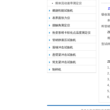
熔体流动速率测定仪
燃烧性能试验机
吸收装
承德金和仪器制造有限公司
表界面张力仪
本机可
接触角测定仪
料管材
Z
热变形维卡软化点温度测定仪
将试样
管材静液压试验机
型试
落锤冲击试验机
悬臂梁冲击试验机
Z
简支梁冲击试验机
1、
制样机
2、
3、
4、
5、
6、